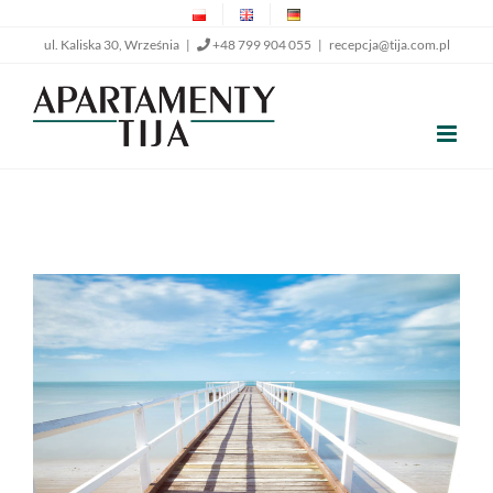
Przejdź
ul. Kaliska 30, Września |
+48 799 904 055
|
recepcja@tija.com.pl
do
zawartości