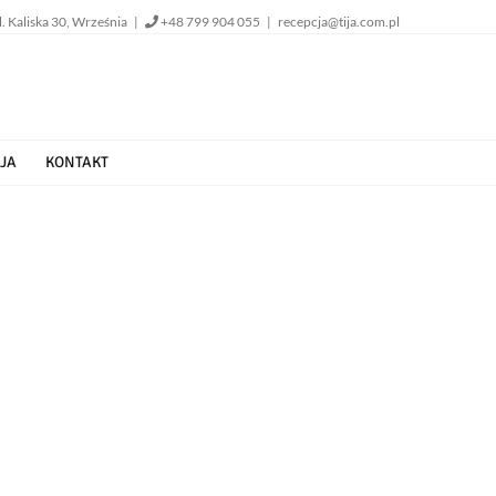
l. Kaliska 30, Września |
+48 799 904 055
|
recepcja@tija.com.pl
JA
KONTAKT