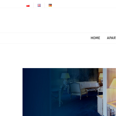
Przejdź
do
zawartości
HOME
APAR