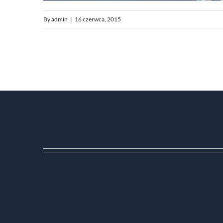
By
admin
|
16 czerwca, 2015