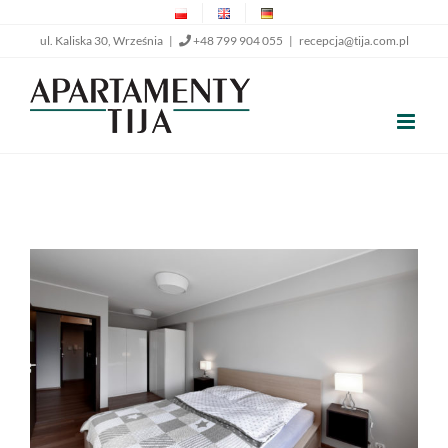
Przejdź
ul. Kaliska 30, Września |
+48 799 904 055
|
recepcja@tija.com.pl
do
zawartości