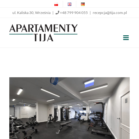
Przejdź
ul. Kaliska 30, Września |
+48 799 904 055
|
recepcja@tija.com.pl
do
zawartości