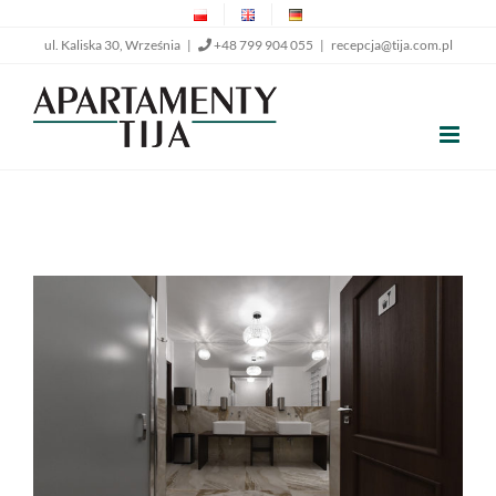
Przejdź
ul. Kaliska 30, Września |
+48 799 904 055
|
recepcja@tija.com.pl
do
zawartości