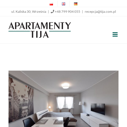
Przejdź
ul. Kaliska 30, Września |
+48 799 904 055
|
recepcja@tija.com.pl
do
zawartości