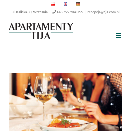
Przejdź
ul. Kaliska 30, Września |
+48 799 904 055
|
recepcja@tija.com.pl
do
zawartości