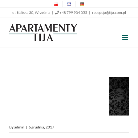
Przejdź
ul. Kaliska 30, Września |
+48 799 904 055
|
recepcja@tija.com.pl
do
zawartości
By
admin
|
6 grudnia, 2017