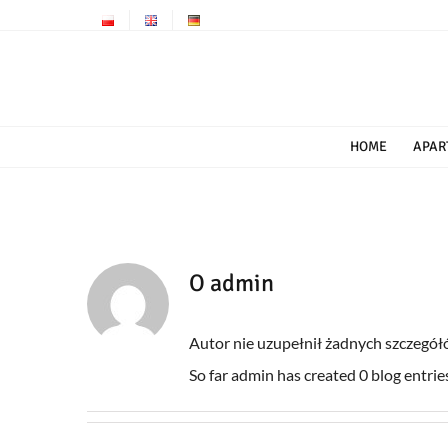
Przejdź
do
zawartości
HOME
APAR
O
admin
Autor nie uzupełnił żadnych szczegó
So far admin has created 0 blog entrie