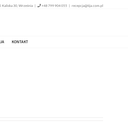
l. Kaliska 30, Września |
+48 799 904 055
|
recepcja@tija.com.pl
JA
KONTAKT