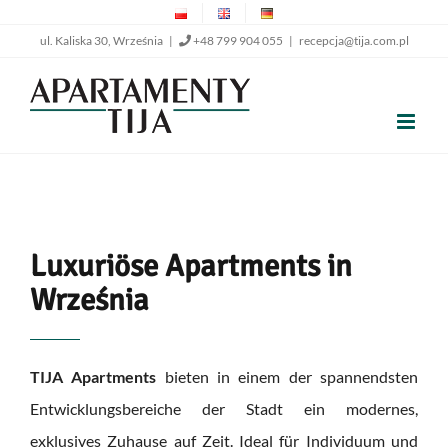
Skip
ul. Kaliska 30, Września |
+48 799 904 055
|
recepcja@tija.com.pl
to
content
Luxuriöse Apartments in
Września
TIJA Apartments
bieten in einem der spannendsten
Entwicklungsbereiche der Stadt ein modernes,
exklusives Zuhause auf Zeit. Ideal für Individuum und