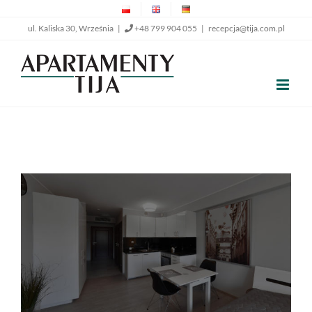
Przejdź
ul. Kaliska 30, Września |
+48 799 904 055
|
recepcja@tija.com.pl
do
zawartości