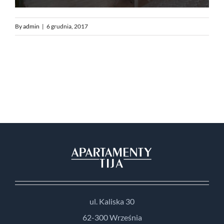
By
admin
|
6 grudnia, 2017
ul. Kaliska 30
62-300 Września