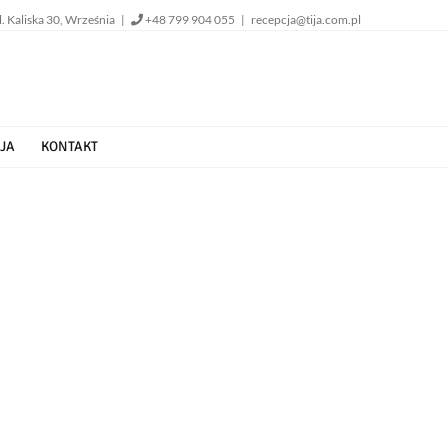
l. Kaliska 30, Września |
+48 799 904 055
|
recepcja@tija.com.pl
JA
KONTAKT