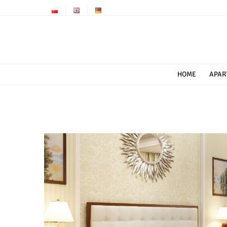
Przejdź
do
zawartości
HOME
APAR