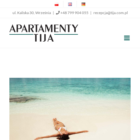
Przejdź
ul. Kaliska 30, Września |
+48 799 904 055
|
recepcja@tija.com.pl
do
zawartości