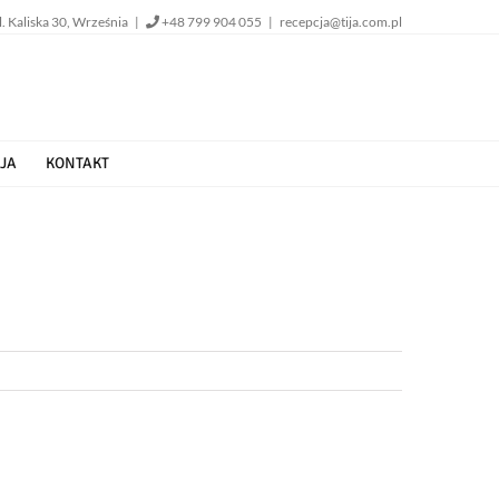
l. Kaliska 30, Września |
+48 799 904 055
|
recepcja@tija.com.pl
JA
KONTAKT