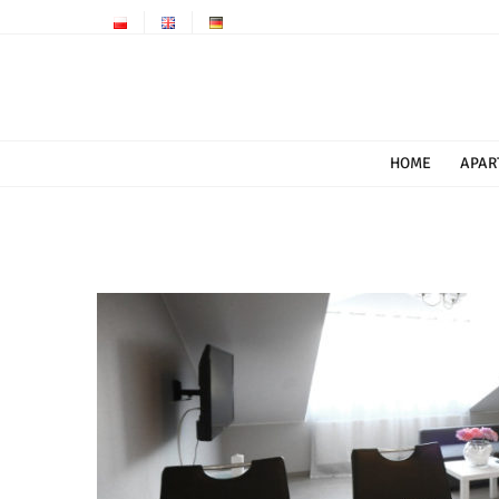
Przejdź
do
zawartości
HOME
APAR