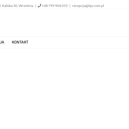
l. Kaliska 30, Września |
+48 799 904 055
|
recepcja@tija.com.pl
JA
KONTAKT