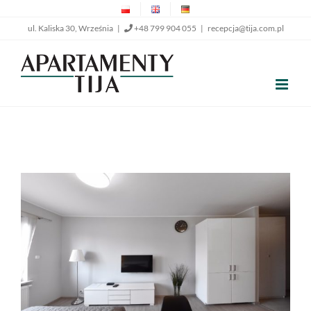
Przejdź
ul. Kaliska 30, Września |
+48 799 904 055
|
recepcja@tija.com.pl
do
zawartości