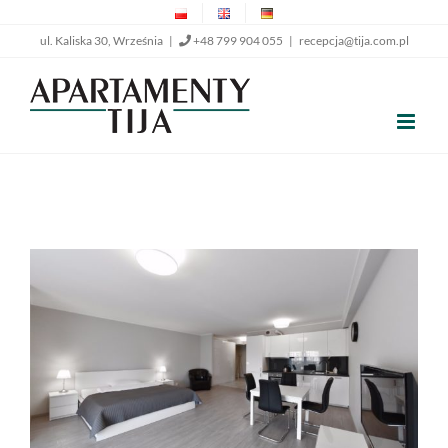
Przejdź
ul. Kaliska 30, Września |
+48 799 904 055
|
recepcja@tija.com.pl
do
zawartości