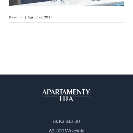
By
admin
|
6 grudnia, 2017
ul. Kaliska 30
62-300 Września