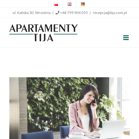
Przejdź
ul. Kaliska 30, Września |
+48 799 904 055
|
recepcja@tija.com.pl
do
zawartości