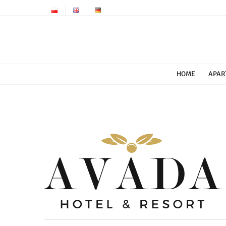
Przejdź
do
zawartości
HOME
APAR