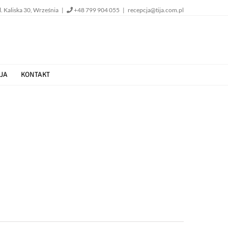
l. Kaliska 30, Września |
+48 799 904 055
|
recepcja@tija.com.pl
JA
KONTAKT