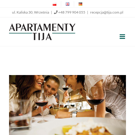
Przejdź
ul. Kaliska 30, Września |
+48 799 904 055
|
recepcja@tija.com.pl
do
zawartości