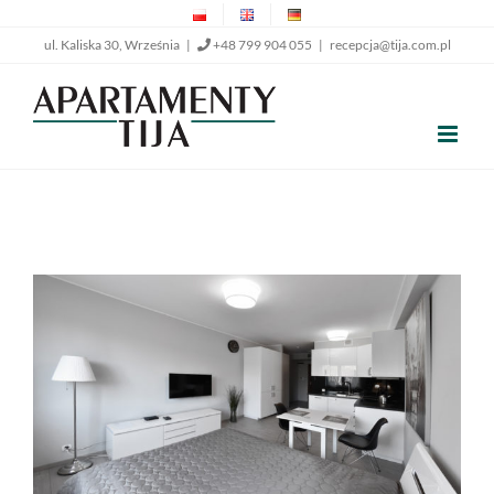
Przejdź
ul. Kaliska 30, Września |
+48 799 904 055
|
recepcja@tija.com.pl
do
zawartości