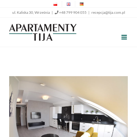
Przejdź
ul. Kaliska 30, Września |
+48 799 904 055
|
recepcja@tija.com.pl
do
zawartości