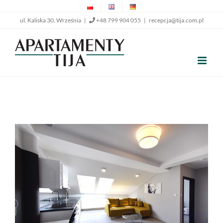
Przejdź
ul. Kaliska 30, Września |
+48 799 904 055
|
recepcja@tija.com.pl
do
zawartości